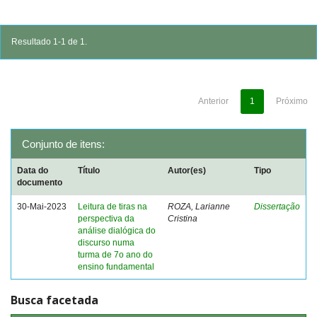
Resultado 1-1 de 1.
Anterior
1
Próximo
Conjunto de itens:
Data do
Título
Autor(es)
Tipo
documento
30-Mai-2023
Leitura de tiras na
ROZA, Larianne
Dissertação
perspectiva da
Cristina
análise dialógica do
discurso numa
turma de 7o ano do
ensino fundamental
Busca facetada