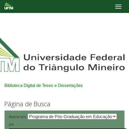
Skip
navigation
Biblioteca Digital de Teses e Dissertações
Página de Busca
Buscar em:
por