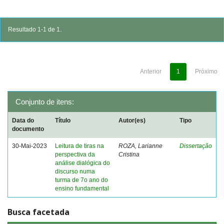
Resultado 1-1 de 1.
Anterior
1
Próximo
Conjunto de itens:
Data do
Título
Autor(es)
Tipo
documento
30-Mai-2023
Leitura de tiras na
ROZA, Larianne
Dissertação
perspectiva da
Cristina
análise dialógica do
discurso numa
turma de 7o ano do
ensino fundamental
Busca facetada