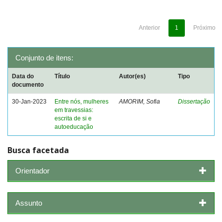
Anterior
1
Próximo
Conjunto de itens:
Data do
Título
Autor(es)
Tipo
documento
30-Jan-2023
Entre nós, mulheres
AMORIM, Sofia
Dissertação
em travessias:
escrita de si e
autoeducação
Busca facetada
Orientador
Assunto