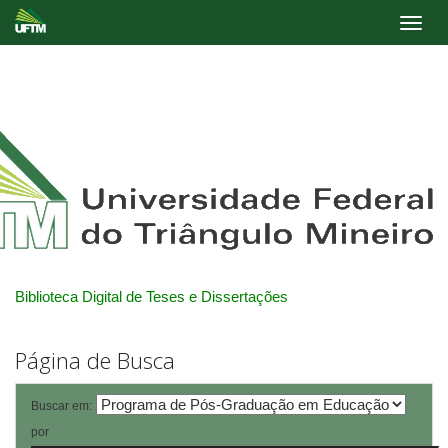
Skip
navigation
Biblioteca Digital de Teses e Dissertações
Página de Busca
Buscar em:
por