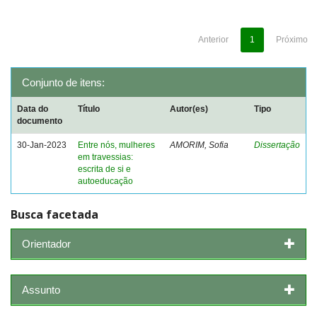
Anterior
1
Próximo
Conjunto de itens:
Data do
Título
Autor(es)
Tipo
documento
30-Jan-2023
Entre nós, mulheres
AMORIM, Sofia
Dissertação
em travessias:
escrita de si e
autoeducação
Busca facetada
Orientador
Assunto