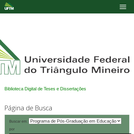
Skip
navigation
Biblioteca Digital de Teses e Dissertações
Página de Busca
Buscar em:
por