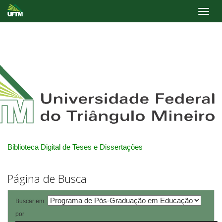
Skip
navigation
Biblioteca Digital de Teses e Dissertações
Página de Busca
Buscar em:
por