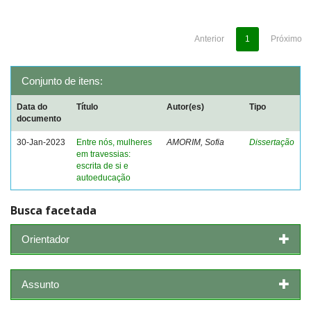
Anterior
1
Próximo
Conjunto de itens:
Data do
Título
Autor(es)
Tipo
documento
30-Jan-2023
Entre nós, mulheres
AMORIM, Sofia
Dissertação
em travessias:
escrita de si e
autoeducação
Busca facetada
Orientador
Assunto