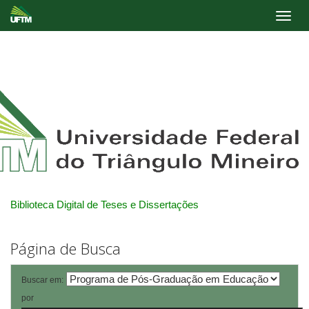
Skip
navigation
Biblioteca Digital de Teses e Dissertações
Página de Busca
Buscar em:
por