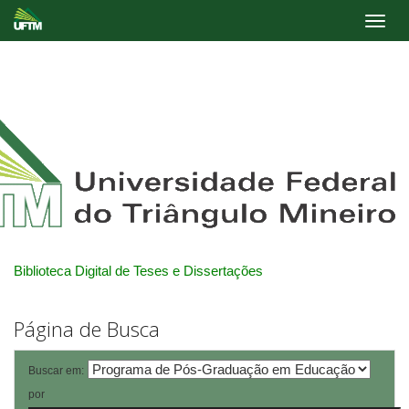
Skip
navigation
Biblioteca Digital de Teses e Dissertações
Página de Busca
Buscar em:
por