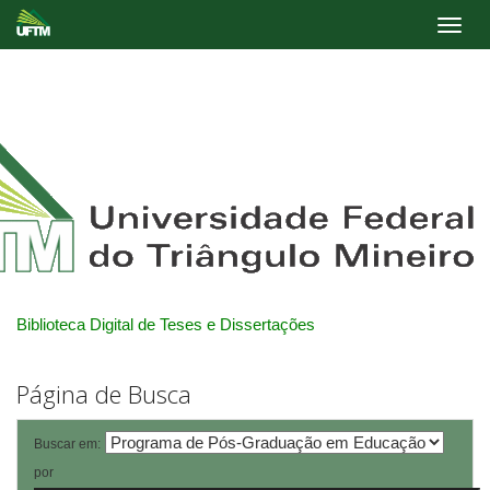
Skip
navigation
Biblioteca Digital de Teses e Dissertações
Página de Busca
Buscar em:
por