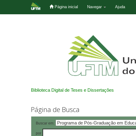
Página inicial
Navegar
Ajuda
Skip
navigation
Biblioteca Digital de Teses e Dissertações
Página de Busca
Buscar em:
por