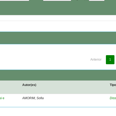
Anterior
1
Autor(es)
Tip
si e
AMORIM, Sofia
Diss