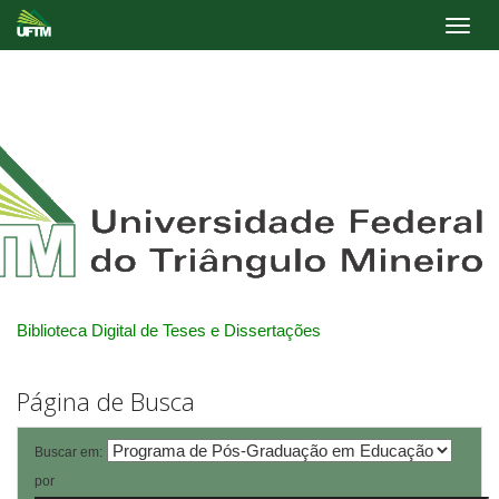
Skip
navigation
Biblioteca Digital de Teses e Dissertações
Página de Busca
Buscar em:
por