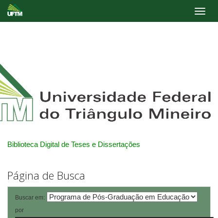
Skip
navigation
Biblioteca Digital de Teses e Dissertações
Página de Busca
Buscar em:
por