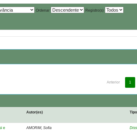
Ordenar
Registro(s)
Anterior
1
Autor(es)
Tip
si e
AMORIM, Sofia
Diss