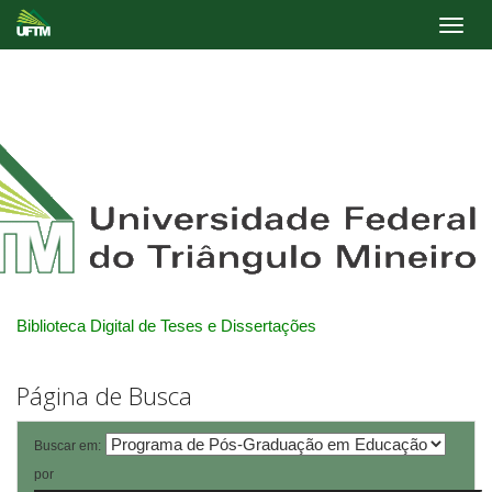
Skip
navigation
Biblioteca Digital de Teses e Dissertações
Página de Busca
Buscar em:
por