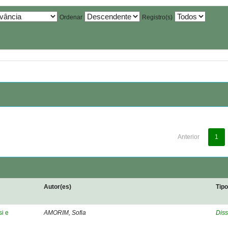
Ordenar
Registro(s)
Anterior
1
Autor(es)
Tip
si e
AMORIM, Sofia
Diss