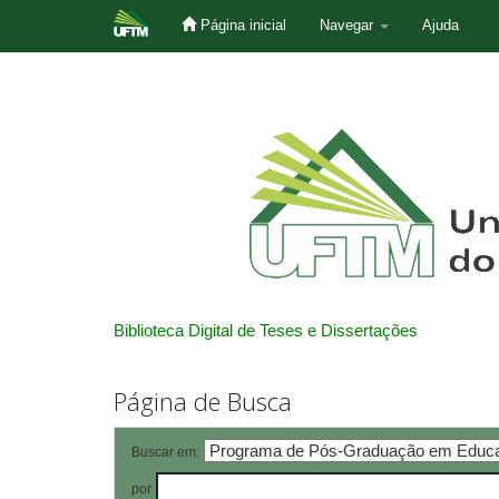
Página inicial
Navegar
Ajuda
Skip
navigation
Biblioteca Digital de Teses e Dissertações
Página de Busca
Buscar em:
por