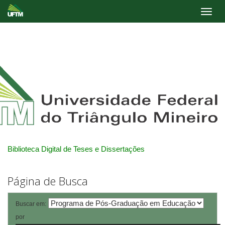
Skip
navigation
Biblioteca Digital de Teses e Dissertações
Página de Busca
Buscar em:
por