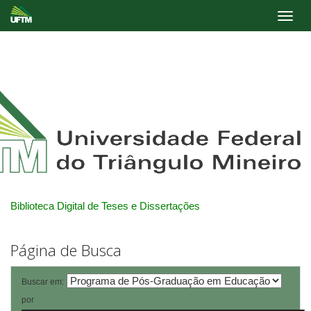
Skip
navigation
Biblioteca Digital de Teses e Dissertações
Página de Busca
Buscar em:
por