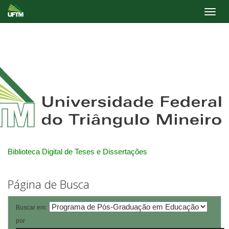
Skip
navigation
Biblioteca Digital de Teses e Dissertações
Página de Busca
Buscar em:
por