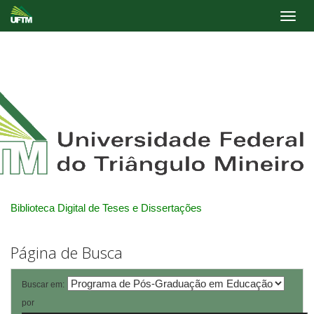
Skip
navigation
Biblioteca Digital de Teses e Dissertações
Página de Busca
Buscar em:
por