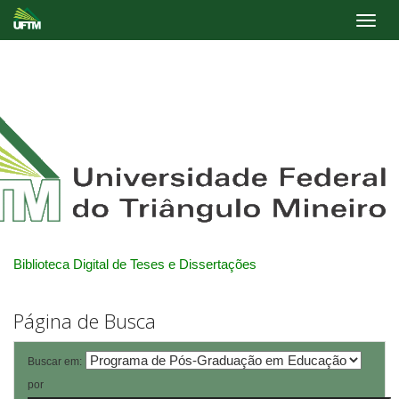
Skip
navigation
Biblioteca Digital de Teses e Dissertações
Página de Busca
Buscar em:
por