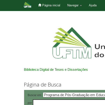
Página inicial
Navegar
Ajuda
Skip
navigation
Biblioteca Digital de Teses e Dissertações
Página de Busca
Buscar em:
por