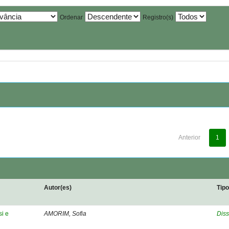
Ordenar
Registro(s)
Anterior
1
Autor(es)
Tip
si e
AMORIM, Sofia
Diss