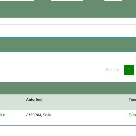
Anterior
1
Autor(es)
Tip
si e
AMORIM, Sofia
Diss