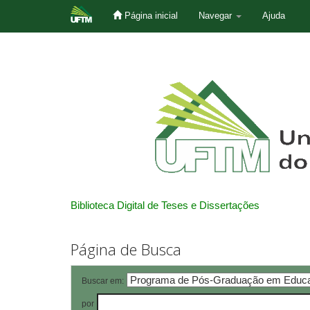
Página inicial
Navegar
Ajuda
Skip
navigation
Biblioteca Digital de Teses e Dissertações
Página de Busca
Buscar em:
por