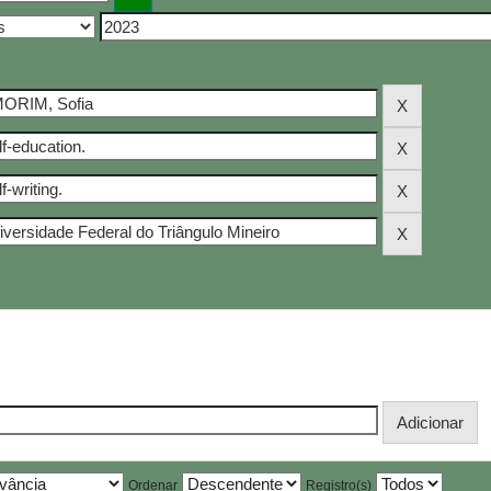
Ordenar
Registro(s)