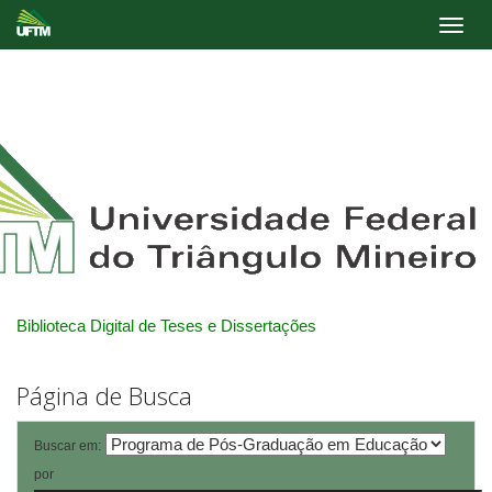
Skip
navigation
Biblioteca Digital de Teses e Dissertações
Página de Busca
Buscar em:
por