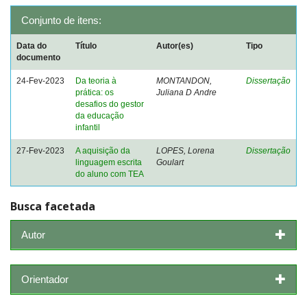
Conjunto de itens:
Data do
Título
Autor(es)
Tipo
documento
24-Fev-2023
Da teoria à
MONTANDON,
Dissertação
prática: os
Juliana D Andre
desafios do gestor
da educação
infantil
27-Fev-2023
A aquisição da
LOPES, Lorena
Dissertação
linguagem escrita
Goulart
do aluno com TEA
Busca facetada
Autor
Orientador