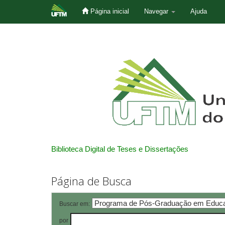
Página inicial
Navegar
Ajuda
Skip
navigation
Biblioteca Digital de Teses e Dissertações
Página de Busca
Buscar em:
por