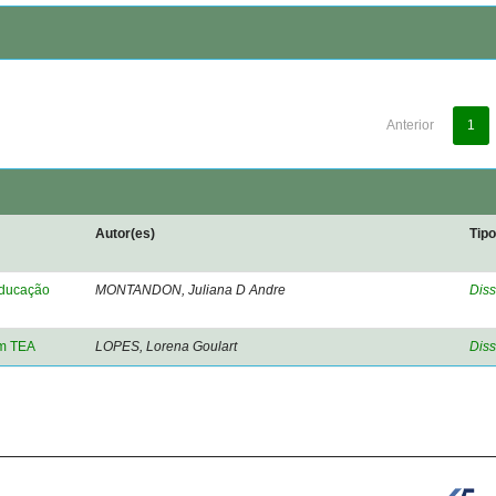
Anterior
1
Autor(es)
Tip
 educação
MONTANDON, Juliana D Andre
Diss
om TEA
LOPES, Lorena Goulart
Diss