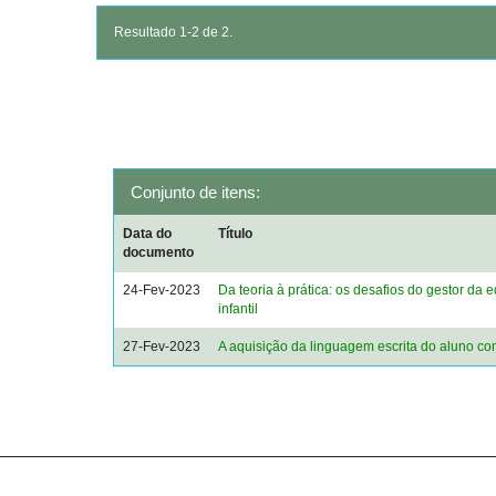
Resultado 1-2 de 2.
Conjunto de itens:
Data do
Título
documento
24-Fev-2023
Da teoria à prática: os desafios do gestor da
infantil
27-Fev-2023
A aquisição da linguagem escrita do aluno c