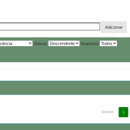
Ordenar
Registro(s)
Anterior
1