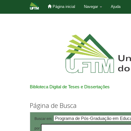
Página inicial
Navegar
Ajuda
Skip
navigation
Biblioteca Digital de Teses e Dissertações
Página de Busca
Buscar em:
por