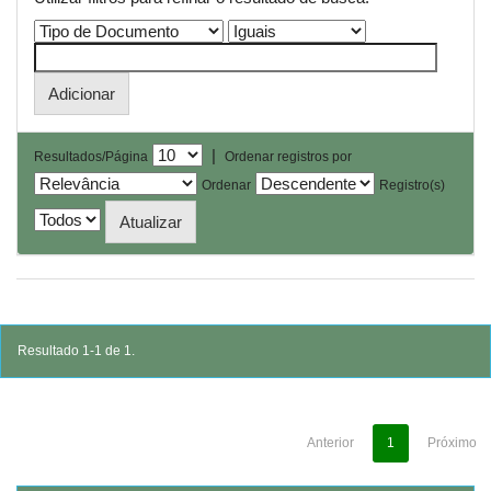
|
Resultados/Página
Ordenar registros por
Ordenar
Registro(s)
Resultado 1-1 de 1.
Anterior
1
Próximo