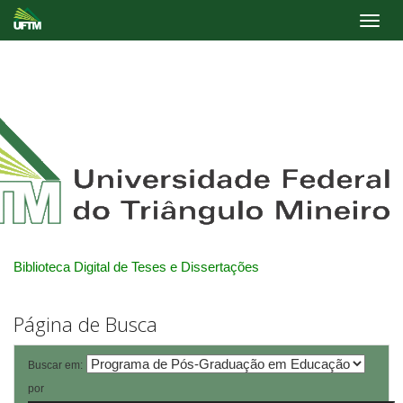
Skip
navigation
Biblioteca Digital de Teses e Dissertações
Página de Busca
Buscar em:
por