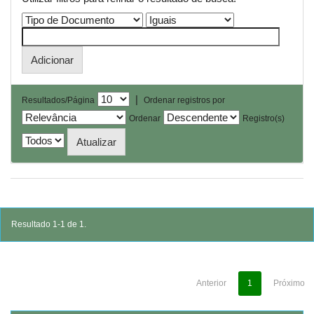
|
Resultados/Página
Ordenar registros por
Ordenar
Registro(s)
Resultado 1-1 de 1.
Anterior
1
Próximo