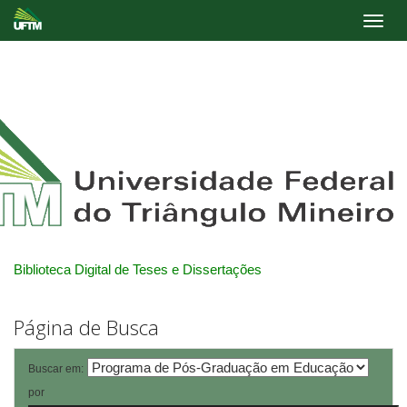
Skip
navigation
Biblioteca Digital de Teses e Dissertações
Página de Busca
Buscar em:
por