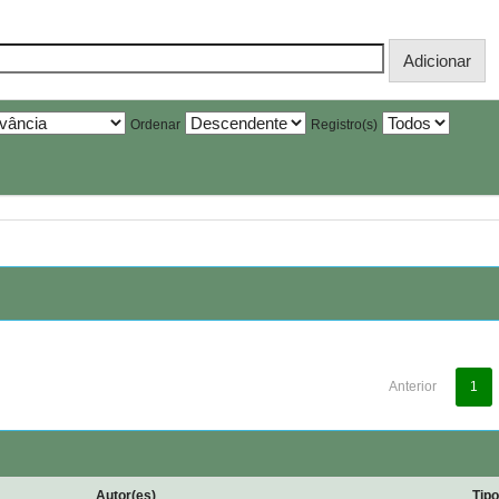
Ordenar
Registro(s)
Anterior
1
Autor(es)
Tip