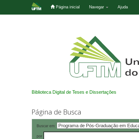
Página inicial
Navegar
Ajuda
Skip
navigation
Biblioteca Digital de Teses e Dissertações
Página de Busca
Buscar em:
por