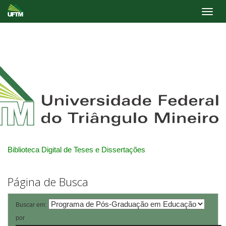
Skip
navigation
Biblioteca Digital de Teses e Dissertações
Página de Busca
Buscar em:
por