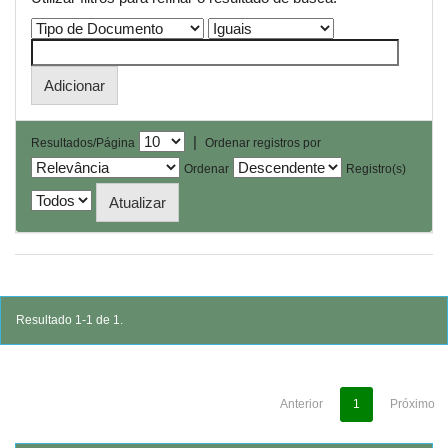
|
Resultados/Página
Ordenar registros por
Ordenar
Registro(s)
Resultado 1-1 de 1.
Anterior
1
Próximo