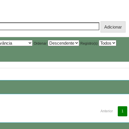
Ordenar
Registro(s)
Anterior
1