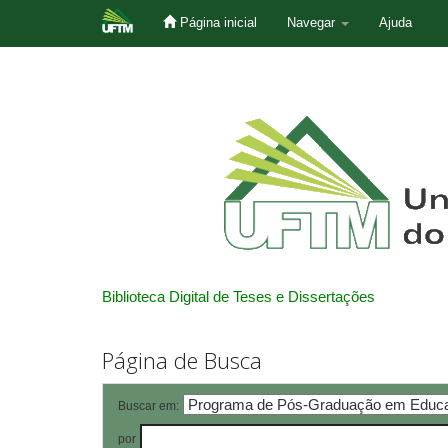
Página inicial
Navegar
Ajuda
Skip
navigation
Biblioteca Digital de Teses e Dissertações
Página de Busca
Buscar em:
por