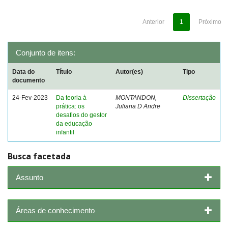
Anterior
1
Próximo
Conjunto de itens:
Data do
Título
Autor(es)
Tipo
documento
24-Fev-2023
Da teoria à
MONTANDON,
Dissertação
prática: os
Juliana D Andre
desafios do gestor
da educação
infantil
Busca facetada
Assunto
Áreas de conhecimento