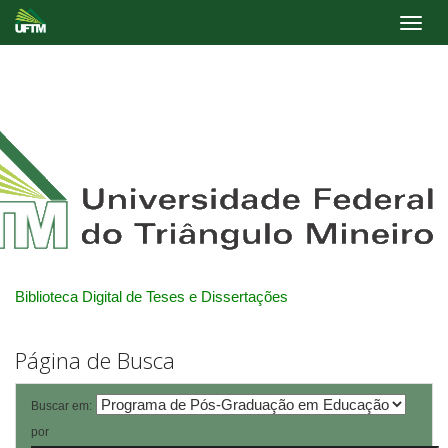
Skip
navigation
Biblioteca Digital de Teses e Dissertações
Página de Busca
Buscar em:
por