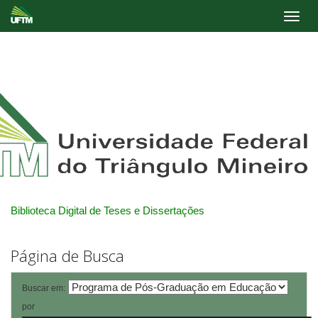
Skip
navigation
Biblioteca Digital de Teses e Dissertações
Página de Busca
Buscar em:
por