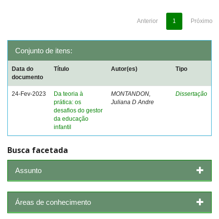
Anterior
1
Próximo
Conjunto de itens:
Data do
Título
Autor(es)
Tipo
documento
24-Fev-2023
Da teoria à
MONTANDON,
Dissertação
prática: os
Juliana D Andre
desafios do gestor
da educação
infantil
Busca facetada
Assunto
Áreas de conhecimento