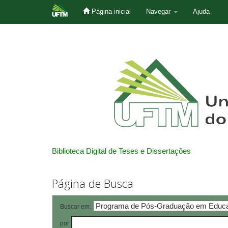
Página inicial
Navegar
Ajuda
Skip
navigation
Biblioteca Digital de Teses e Dissertações
Página de Busca
Buscar em:
por