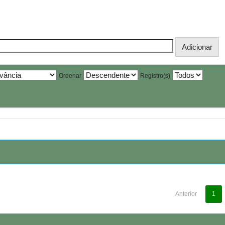
Ordenar
Registro(s)
Anterior
1