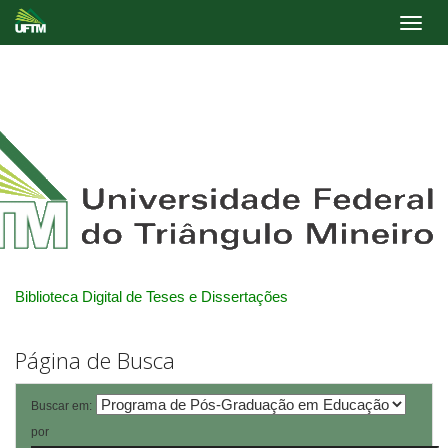
Skip
navigation
Biblioteca Digital de Teses e Dissertações
Página de Busca
Buscar em:
por