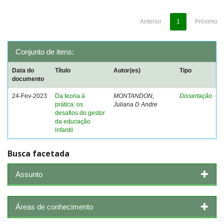
Anterior
1
Próximo
Conjunto de itens:
Data do
Título
Autor(es)
Tipo
documento
24-Fev-2023
Da teoria à
MONTANDON,
Dissertação
prática: os
Juliana D Andre
desafios do gestor
da educação
infantil
Busca facetada
Assunto
Áreas de conhecimento