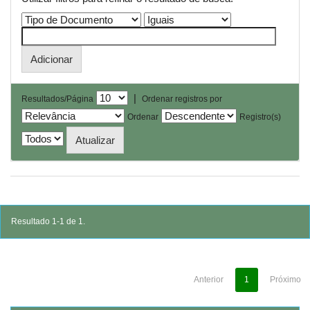
|
Resultados/Página
Ordenar registros por
Ordenar
Registro(s)
Resultado 1-1 de 1.
Anterior
1
Próximo