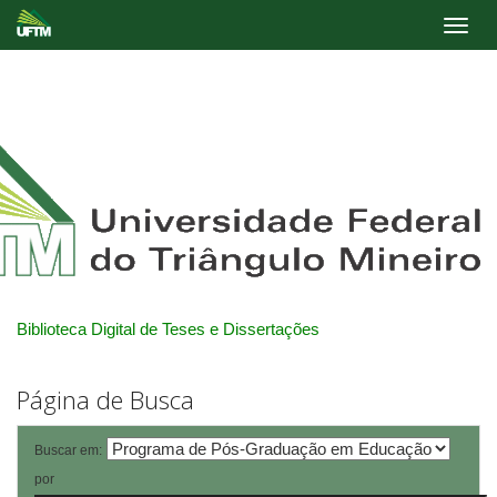
Skip
navigation
Biblioteca Digital de Teses e Dissertações
Página de Busca
Buscar em:
por