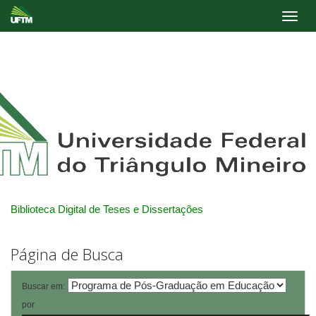
Skip
navigation
Biblioteca Digital de Teses e Dissertações
Página de Busca
Buscar em:
por