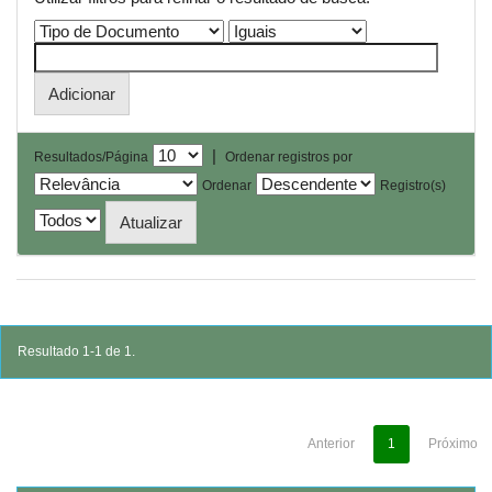
|
Resultados/Página
Ordenar registros por
Ordenar
Registro(s)
Resultado 1-1 de 1.
Anterior
1
Próximo