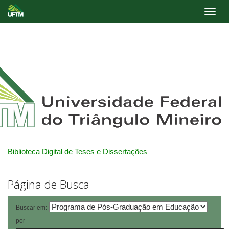
Skip
navigation
Biblioteca Digital de Teses e Dissertações
Página de Busca
Buscar em:
por