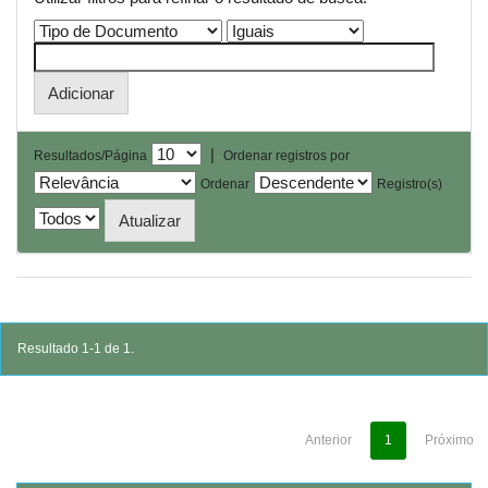
|
Resultados/Página
Ordenar registros por
Ordenar
Registro(s)
Resultado 1-1 de 1.
Anterior
1
Próximo