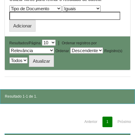
|
Resultados/Página
Ordenar registros por
Ordenar
Registro(s)
Resultado 1-1 de 1.
Anterior
1
Próximo