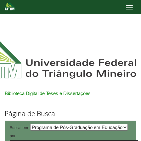
Skip
navigation
Biblioteca Digital de Teses e Dissertações
Página de Busca
Buscar em:
por