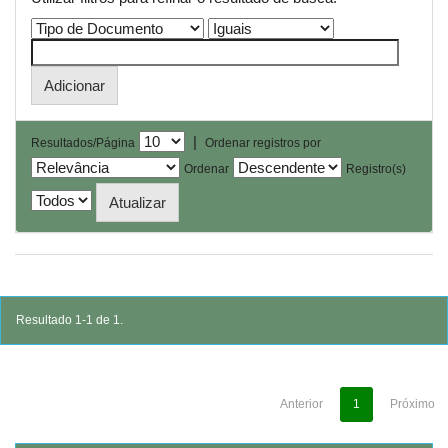
|
Resultados/Página
Ordenar registros por
Ordenar
Registro(s)
Resultado 1-1 de 1.
Anterior
1
Próximo