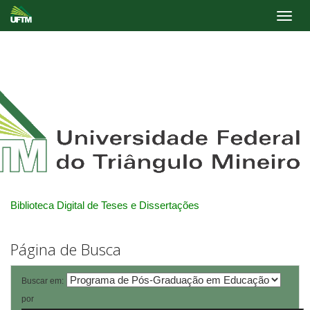
Skip
navigation
Biblioteca Digital de Teses e Dissertações
Página de Busca
Buscar em:
por