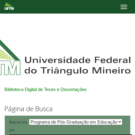
Skip
navigation
Biblioteca Digital de Teses e Dissertações
Página de Busca
Buscar em:
por