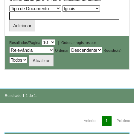
|
Resultados/Página
Ordenar registros por
Ordenar
Registro(s)
Resultado 1-1 de 1.
Anterior
1
Próximo