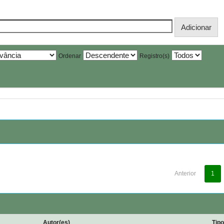
Ordenar
Registro(s)
Anterior
1
Autor(es)
Tip