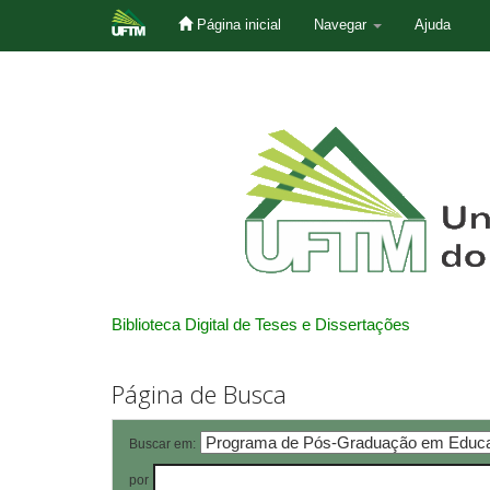
Página inicial
Navegar
Ajuda
Skip
navigation
Biblioteca Digital de Teses e Dissertações
Página de Busca
Buscar em:
por