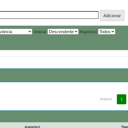
Ordenar
Registro(s)
Anterior
1
Autor(es)
Tip