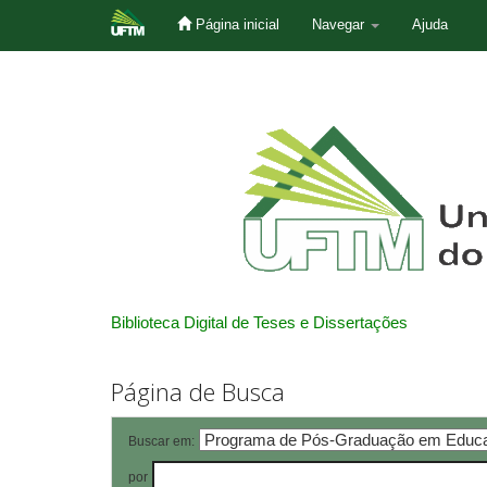
Página inicial
Navegar
Ajuda
Skip
navigation
Biblioteca Digital de Teses e Dissertações
Página de Busca
Buscar em:
por