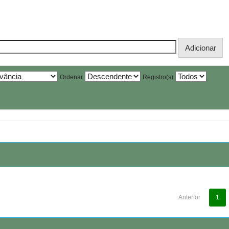
Ordenar
Registro(s)
Anterior
1