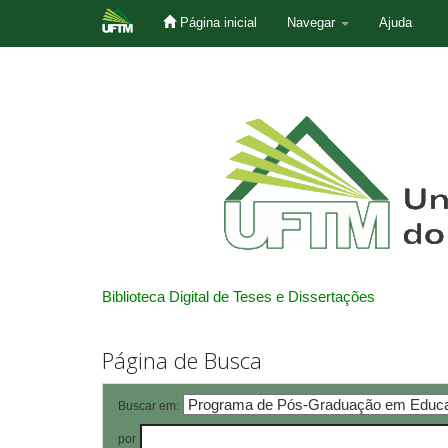
Página inicial
Navegar
Ajuda
Skip
navigation
Biblioteca Digital de Teses e Dissertações
Página de Busca
Buscar em:
por