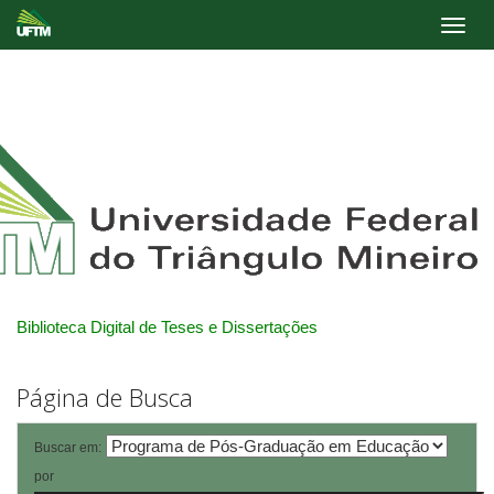
Skip
navigation
Biblioteca Digital de Teses e Dissertações
Página de Busca
Buscar em:
por