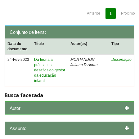
Anterior
1
Próximo
Conjunto de itens:
Data do
Título
Autor(es)
Tipo
documento
24-Fev-2023
Da teoria à
MONTANDON,
Dissertação
prática: os
Juliana D Andre
desafios do gestor
da educação
infantil
Busca facetada
Autor
Assunto