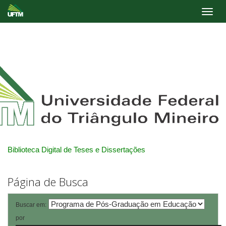
Skip
navigation
Biblioteca Digital de Teses e Dissertações
Página de Busca
Buscar em:
por