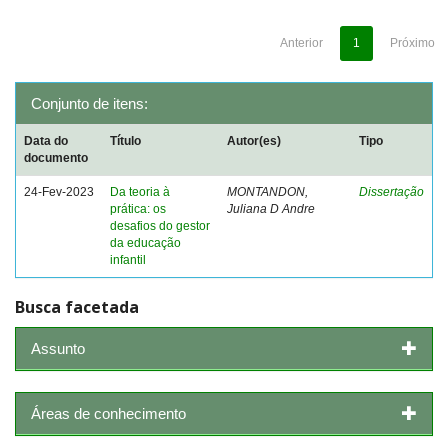
Anterior
1
Próximo
Conjunto de itens:
Data do
Título
Autor(es)
Tipo
documento
24-Fev-2023
Da teoria à
MONTANDON,
Dissertação
prática: os
Juliana D Andre
desafios do gestor
da educação
infantil
Busca facetada
Assunto
Áreas de conhecimento