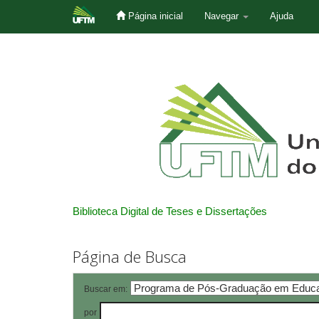
Página inicial
Navegar
Ajuda
Skip
navigation
Biblioteca Digital de Teses e Dissertações
Página de Busca
Buscar em:
por