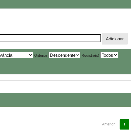
Ordenar
Registro(s)
Anterior
1