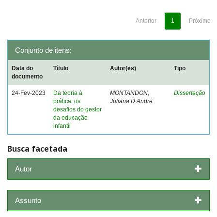
Anterior
1
Próximo
Conjunto de itens:
Data do
Título
Autor(es)
Tipo
documento
24-Fev-2023
Da teoria à
MONTANDON,
Dissertação
prática: os
Juliana D Andre
desafios do gestor
da educação
infantil
Busca facetada
Autor
Assunto