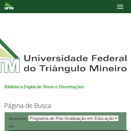
Skip
navigation
Biblioteca Digital de Teses e Dissertações
Página de Busca
Buscar em:
por