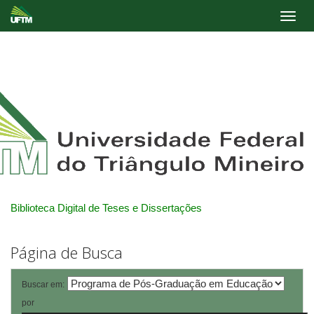
Skip
navigation
Biblioteca Digital de Teses e Dissertações
Página de Busca
Buscar em:
por