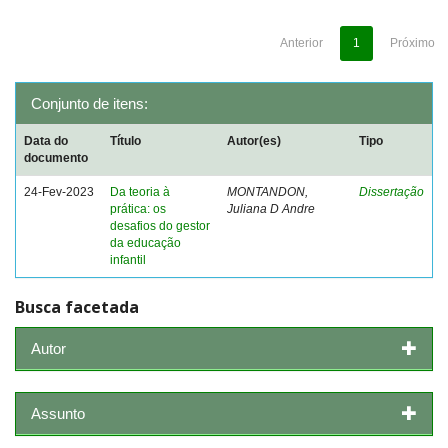
Anterior
1
Próximo
Conjunto de itens:
Data do
Título
Autor(es)
Tipo
documento
24-Fev-2023
Da teoria à
MONTANDON,
Dissertação
prática: os
Juliana D Andre
desafios do gestor
da educação
infantil
Busca facetada
Autor
Assunto