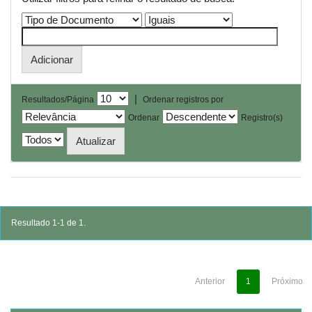
|
Resultados/Página
Ordenar registros por
Ordenar
Registro(s)
Resultado 1-1 de 1.
Anterior
1
Próximo