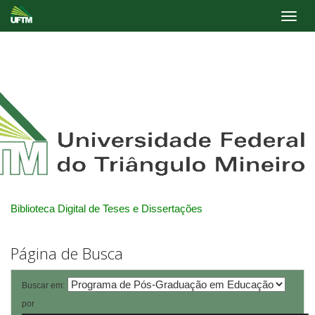
Skip
navigation
Biblioteca Digital de Teses e Dissertações
Página de Busca
Buscar em:
por