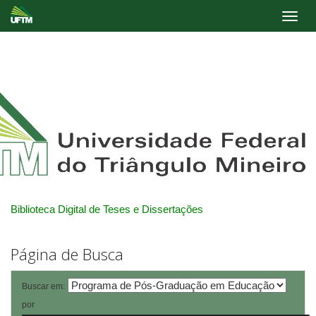
Skip
navigation
Biblioteca Digital de Teses e Dissertações
Página de Busca
Buscar em:
por