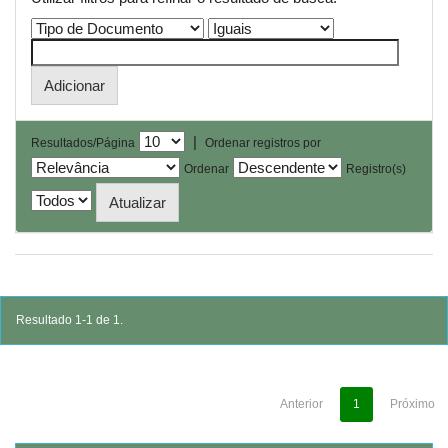
|
Resultados/Página
Ordenar registros por
Ordenar
Registro(s)
Resultado 1-1 de 1.
Anterior
1
Próximo