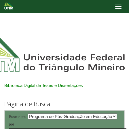
Skip
navigation
Biblioteca Digital de Teses e Dissertações
Página de Busca
Buscar em:
por