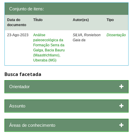
Conjunto de itens:
Data do
Título
Autor(es)
Tipo
documento
23-Ago-2023
Análise
SILVA, Ronielson
Dissertação
paleoecológica da
Gaia da
Formação Serra da
Galga, Bacia Bauru
(Maastrichtiano),
Uberaba (MG)
Busca facetada
Orientador
Assunto
Áreas de conhecimento